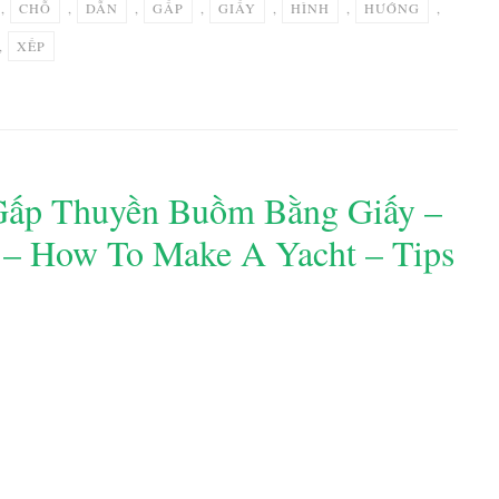
,
CHỖ
,
DẪN
,
GẤP
,
GIẤY
,
HÌNH
,
HƯỚNG
,
,
XẾP
ấp Thuyền Buồm Bằng Giấy –
 – How To Make A Yacht – Tips