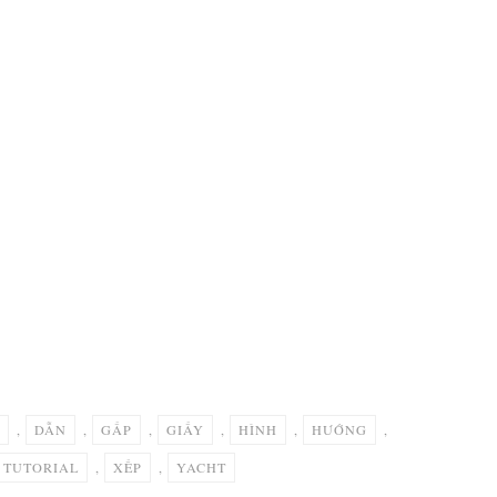
,
DẪN
,
GẤP
,
GIẤY
,
HÌNH
,
HƯỚNG
,
TUTORIAL
,
XẾP
,
YACHT