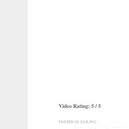
TO
MAKE
A
DOG
–
TIPS
TUTORIAL
Video Rating: 5 / 5
POSTED IN
SAILING