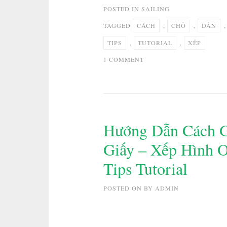
POSTED IN
SAILING
TAGGED
CÁCH
,
CHỖ
,
DẪN
TIPS
,
TUTORIAL
,
XẾP
ON
1 COMMENT
HƯỚNG
DẪN
CÁCH
GẤP
CON
Hướng Dẫn Cách G
CHÓ
Giấy – Xếp Hình 
GIẤY
–
Tips Tutorial
XẾP
HÌNH
POSTED ON
BY
ADMIN
ORIGAMI
–
HOW