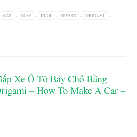
,
GẤP
,
GIẤY
,
HÌNH
,
HƯỚNG
,
ORIGAMI
,
ấp Xe Ô Tô Bảy Chỗ Bằng
Origami – How To Make A Car –