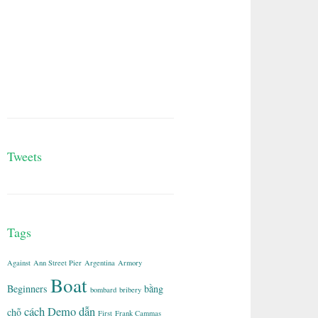
Tweets
Tags
Against
Ann Street Pier
Argentina
Armory
Boat
Beginners
bằng
bombard
bribery
cách
Demo
dẫn
chỗ
First
Frank Cammas