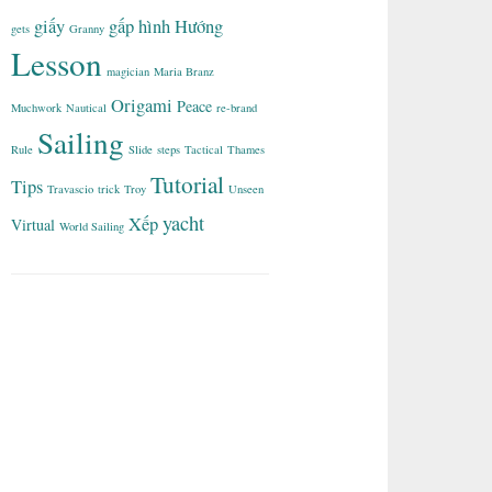
giấy
gấp
hình
Hướng
gets
Granny
Lesson
magician
Maria Branz
Origami
Peace
Muchwork
Nautical
re-brand
Sailing
Rule
Slide
steps
Tactical
Thames
Tutorial
Tips
Travascio
trick
Troy
Unseen
yacht
Xếp
Virtual
World Sailing