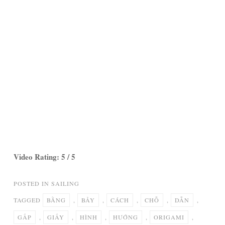
MAKE
A
DOG
–
TIPS
TUTORIAL
Video Rating: 5 / 5
POSTED IN
SAILING
TAGGED
BẰNG
,
BẢY
,
CÁCH
,
CHỖ
,
DẪN
,
GẤP
,
GIẤY
,
HÌNH
,
HƯỚNG
,
ORIGAMI
,