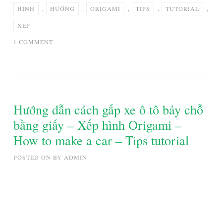
HÌNH
,
HƯỚNG
,
ORIGAMI
,
TIPS
,
TUTORIAL
,
XẾP
ON
1 COMMENT
HƯỚNG
DẪN
CÁCH
GẤP
CON
Hướng dẫn cách gấp xe ô tô bảy chỗ
CHÓ
bằng giấy – Xếp hình Origami –
GIẤY
How to make a car – Tips tutorial
–
XẾP
POSTED ON
BY
ADMIN
HÌNH
ORIGAMI
–
HOW
TO