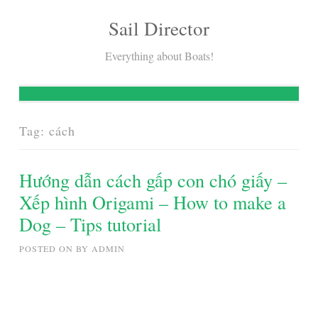
Sail Director
Skip
to
Everything about Boats!
content
Tag:
cách
Hướng dẫn cách gấp con chó giấy –
Xếp hình Origami – How to make a
Dog – Tips tutorial
POSTED ON
BY
ADMIN