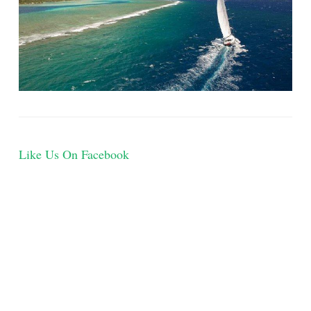
Like Us On Facebook