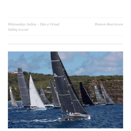
Post
Whitsundays Sailing – Take a Virtual
Pontoon Boat lesson
Sailing Lesson
navigation