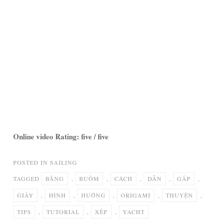
Online video Rating: five / five
POSTED IN
SAILING
TAGGED
BẰNG
,
BUỒM
,
CÁCH
,
DẪN
,
GẤP
,
GIẤY
,
HÌNH
,
HƯỚNG
,
ORIGAMI
,
THUYỀN
,
TIPS
,
TUTORIAL
,
XẾP
,
YACHT